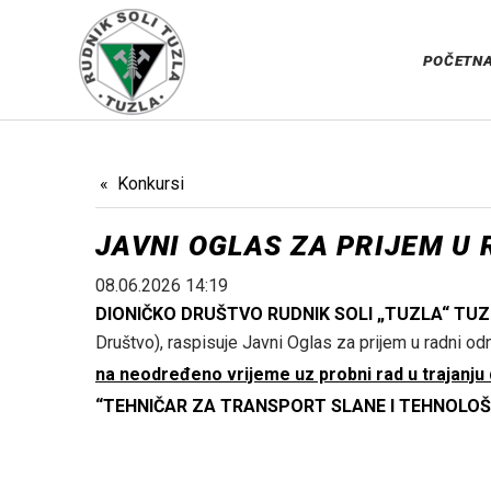
POČETN
Konkursi
JAVNI OGLAS ZA PRIJEM U
08.06.2026 14:19
DIONIČKO DRUŠTVO RUDNIK SOLI „TUZLA“ TU
Društvo), raspisuje Javni Oglas za prijem u radni odn
na neodređeno vrijeme uz probni rad u trajanju
“TEHNIČAR ZA TRANSPORT SLANE I TEHNOLOŠKE VO