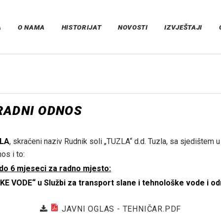
A
O NAMA
HISTORIJAT
NOVOSTI
IZVJEŠTAJI
 RADNI ODNOS
ZLA
, skraćeni naziv Rudnik soli „TUZLA“ d.d. Tuzla, sa sjedištem u u
os i to:
 do 6 mjeseci za radno mjesto:
DE“ u Službi za transport slane i tehnološke vode i održ
JAVNI OGLAS - TEHNIČAR.PDF