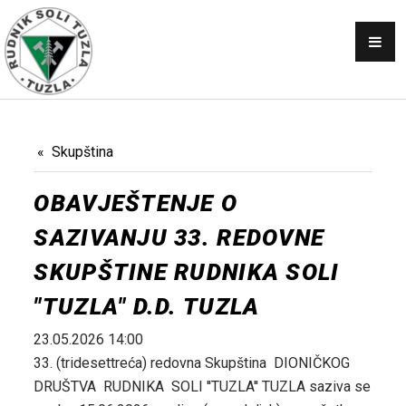
OBAVJEŠTENJA
SKUPŠTINA
NABAVKE
KONKURSI
Skupština
PRODAJA
OBAVJEŠTENJE O
GALERIJA
SAZIVANJU 33. REDOVNE
KONTAKT
SKUPŠTINE RUDNIKA SOLI
AKTI
"TUZLA" D.D. TUZLA
23.05.2026 14:00
33. (tridesettreća) redovna Skupština DIONIČKOG
DRUŠTVA RUDNIKA SOLI ''TUZLA'' TUZLA saziva se