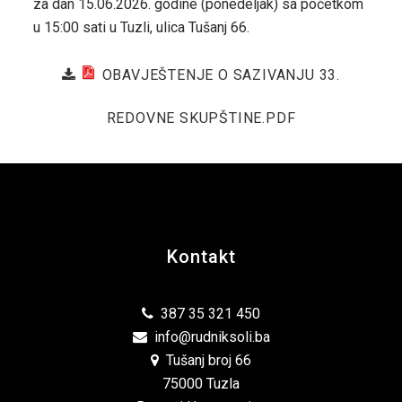
za dan 15.06.2026. godine (ponedeljak) sa početkom
u 15:00 sati u Tuzli, ulica Tušanj 66.
OBAVJEŠTENJE O SAZIVANJU 33.
REDOVNE SKUPŠTINE.PDF
Kontakt
387 35 321 450
info@rudniksoli.ba
Tušanj broj 66
75000 Tuzla