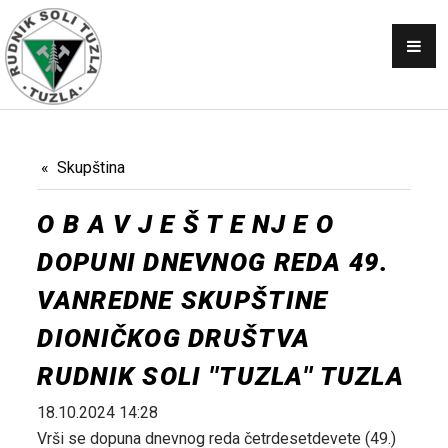
OBAVJEŠTENJA
SKUPŠTINA
NABAVKE
KONKURSI
Skupština
PRODAJA
O B A V J E Š T E NJ E O
GALERIJA
DOPUNI DNEVNOG REDA 49.
KONTAKT
VANREDNE SKUPŠTINE
AKTI
DIONIČKOG DRUŠTVA
RUDNIK SOLI ''TUZLA'' TUZLA
18.10.2024 14:28
Vrši se dopuna dnevnog reda četrdesetdevete (49.)