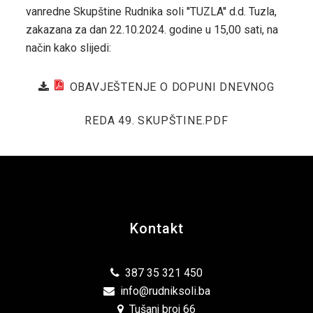
vanredne Skupštine Rudnika soli ''TUZLA'' d.d. Tuzla,
zakazana za dan 22.10.2024. godine u 15,00 sati, na
način kako slijedi:
OBAVJEŠTENJE O DOPUNI DNEVNOG
REDA 49. SKUPŠTINE.PDF
Kontakt
387 35 321 450
info@rudniksoli.ba
Tušanj broj 66