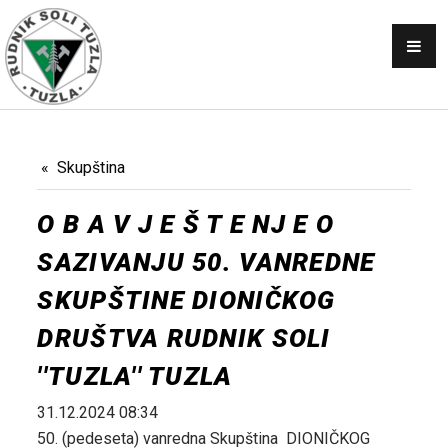
OBAVJEŠTENJA
SKUPŠTINA
NABAVKE
KONKURSI
Skupština
PRODAJA
O B A V J E Š T E NJ E O
GALERIJA
SAZIVANJU 50. VANREDNE
KONTAKT
SKUPŠTINE DIONIČKOG
AKTI
DRUŠTVA RUDNIK SOLI
''TUZLA'' TUZLA
31.12.2024 08:34
50. (pedeseta) vanredna Skupština DIONIČKOG