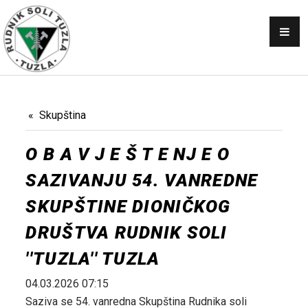
OBAVJEŠTENJA
SKUPŠTINA
NABAVKE
KONKURSI
Skupština
PRODAJA
O B A V J E Š T E NJ E O
GALERIJA
SAZIVANJU 54. VANREDNE
KONTAKT
SKUPŠTINE DIONIČKOG
AKTI
DRUŠTVA RUDNIK SOLI
''TUZLA'' TUZLA
04.03.2026 07:15
Saziva se 54. vanredna Skupština Rudnika soli