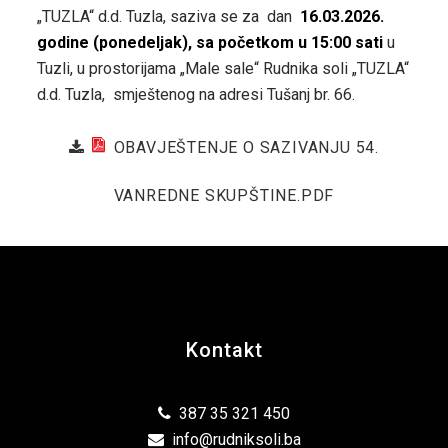
„TUZLA“ d.d. Tuzla, saziva se za dan
16.03.2026.
godine (ponedeljak), sa početkom u 15:00 sati
u
Tuzli, u prostorijama „Male sale“ Rudnika soli „TUZLA“
d.d. Tuzla, smještenog na adresi Tušanj br. 66.
OBAVJEŠTENJE O SAZIVANJU 54.
VANREDNE SKUPŠTINE.PDF
Kontakt
387 35 321 450
info@rudniksoli.ba