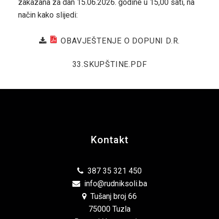
zakazana za dan 15.06.2026. godine u 15,00 sati, na
način kako slijedi:
OBAVJEŠTENJE O DOPUNI D.R.
33.SKUPŠTINE.PDF
Kontakt
387 35 321 450
info@rudniksoli.ba
Tušanj broj 66
75000 Tuzla