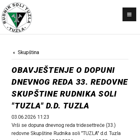
OBAVJEŠTENJA
SKUPŠTINA
NABAVKE
KONKURSI
Skupština
PRODAJA
OBAVJEŠTENJE O DOPUNI
GALERIJA
DNEVNOG REDA 33. REDOVNE
KONTAKT
SKUPŠTINE RUDNIKA SOLI
AKTI
"TUZLA" D.D. TUZLA
03.06.2026 11:23
Vrši se dopuna dnevnog reda tridesettreće (33.)
redovne Skupštine Rudnika soli ''TUZLA'' d.d. Tuzla