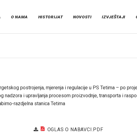
A
O NAMA
HISTORIJAT
NOVOSTI
IZVJEŠTAJI
etskog postrojenja, mjerenja i regulacije u PS Tetima – po proj
nadzora i upravljanja procesom proizvodnje, transporta i raspod
Sabirno-razdjelna stanica Tetima
OGLAS O NABAVCI.PDF