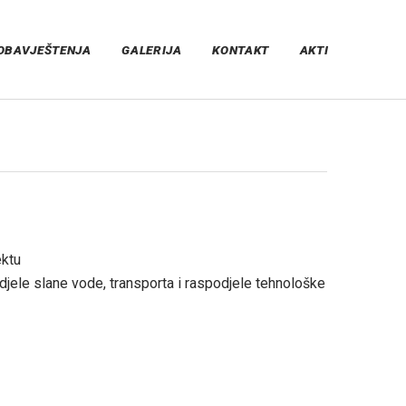
OBAVJEŠTENJA
GALERIJA
KONTAKT
AKTI
ektu
jele slane vode, transporta i raspodjele tehnološke