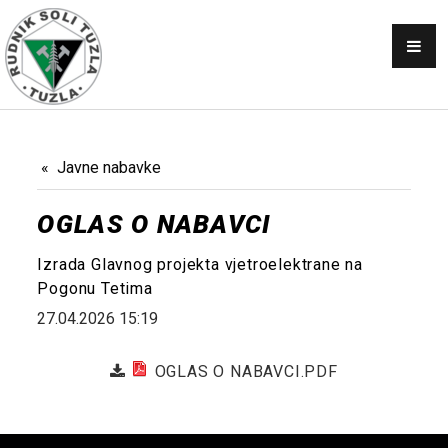
OBAVJEŠTENJA
SKUPŠTINA
NABAVKE
KONKURSI
Javne nabavke
PRODAJA
OGLAS O NABAVCI
GALERIJA
Izrada Glavnog projekta vjetroelektrane na
KONTAKT
Pogonu Tetima
27.04.2026 15:19
AKTI
OGLAS O NABAVCI.PDF