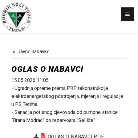
OBAVJEŠTENJA
SKUPŠTINA
NABAVKE
KONKURSI
Javne nabavke
PRODAJA
OGLAS O NABAVCI
GALERIJA
15.05.2026 11:05
KONTAKT
- Ugradnja opreme prema PRP rekonstrukcije
elektroenergetskog postrojenja, mjerenja i regulacije
AKTI
u PS Tetima
- Sanacija potisnog cjevovoda od pumpne stanice
“Brana Modrac” do rezervoara “Selište”
OGLAS O NABAVCI.PDF