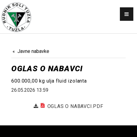
OBAVJEŠTENJA
SKUPŠTINA
NABAVKE
KONKURSI
Javne nabavke
PRODAJA
OGLAS O NABAVCI
GALERIJA
600.000,00 kg ulja fluid izolanta
KONTAKT
26.05.2026 13:59
AKTI
OGLAS O NABAVCI.PDF