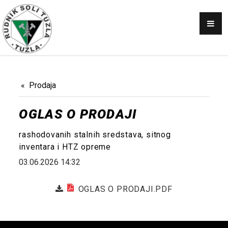
OBAVJEŠTENJA
SKUPŠTINA
NABAVKE
KONKURSI
Prodaja
PRODAJA
OGLAS O PRODAJI
GALERIJA
rashodovanih stalnih sredstava, sitnog
KONTAKT
inventara i HTZ opreme
03.06.2026 14:32
AKTI
OGLAS O PRODAJI.PDF