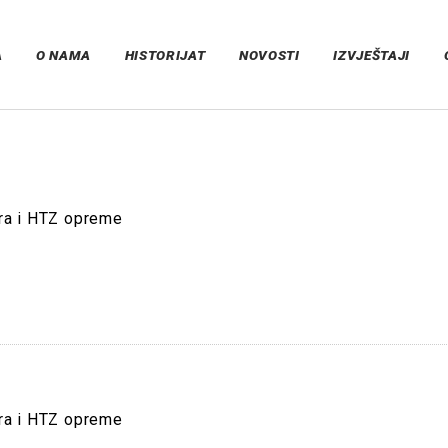
A
O NAMA
HISTORIJAT
NOVOSTI
IZVJEŠTAJI
ara i HTZ opreme
ara i HTZ opreme